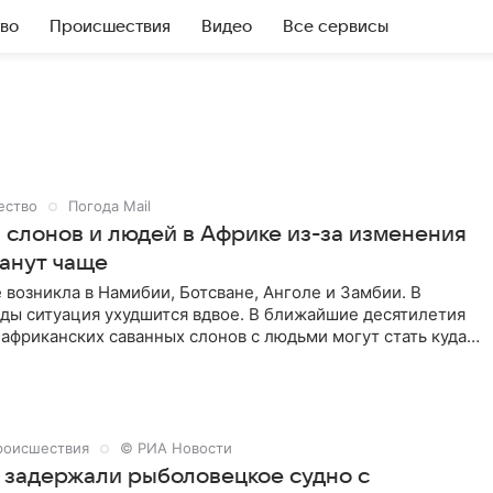
во
Происшествия
Видео
Все сервисы
ество
Погода Mail
 слонов и людей в Африке из-за изменения
танут чаще
возникла в Намибии, Ботсване, Анголе и Замбии. В
ды ситуация ухудшится вдвое. В ближайшие десятилетия
африканских саванных слонов с людьми могут стать куда
. Одной из причин такого поведения ученые назвали
имата.
роисшествия
© РИА Новости
 задержали рыболовецкое судно с