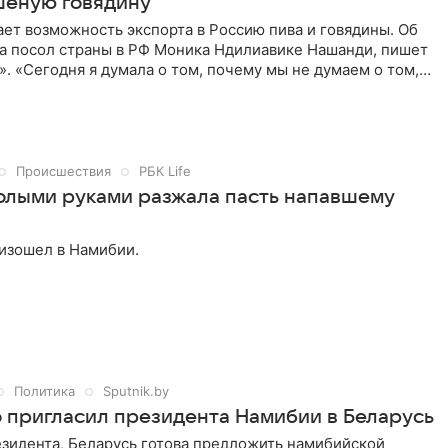
шёную говядину
ет возможность экспорта в Россию пива и говядины. Об
а посол страны в РФ Моника Ндилиавике Нашанди, пишет
. «Сегодня я думала о том, почему мы не думаем о том,
ировать пиво из Намибии. Это лучшее пиво в мире. Я
в России полюбят это пиво», — сказала дипломат.
Происшествия
РБК Life
олыми руками разжала пасть напавшему
изошел в Намибии.
Политика
Sputnik.by
 пригласил президента Намибии в Беларусь
езидента, Беларусь готова предложить намибийской