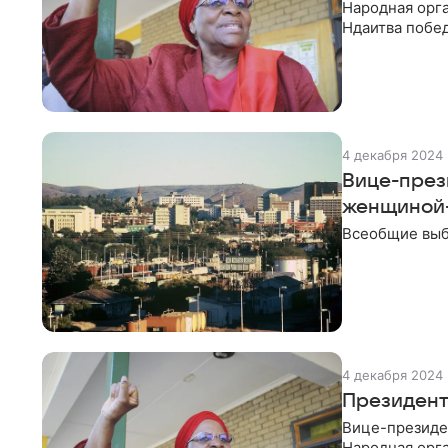
Народная орг
Ндаитва побед
ноября. Об эт
поданных бюл
4 декабря 2024
Вице-през
женщиной
Всеобщие выб
4 декабря 2024
Президент
Вице-президе
Народная орг