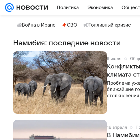
Политика
Экономика
Общест
Война в Иране
СВО
Топливный кризис
Намибия: последние новости
9 июля
Общ
Конфликты
климата с
Проблема уже 
ближайшие го
столкновения 
более частыми
изменение кл
16 апреля
П
В Намибии