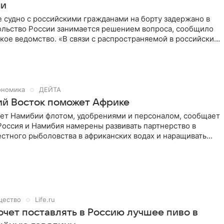
ми
 судно с российскими гражданами на борту задержано в
ольство России занимается решением вопроса, сообщило
ое ведомство. «В связи с распространяемой в российских
 СМИ информацией о ситуации, в которой оказались
сии — члены экипажа рыболовецкого судна “VENUS-1 (13
инадлежащего частной намибийской компании “HODAGO
) LTD”, сообщаем следующее. Посольство активно
ешением этой проблемы, ставшей следствием гражданско-
ономика
ДЕЙТА
нфликта между работодателем и рыбаками, который возник
ий Восток поможет Африке
 г. из-за отсутствия у “HODAGO FISHING (PTY) LTD” средств
ет Намибии флотом, удобрениями и персоналом, сообщает
 задолженности по зарплате за два месяца”, — сообщило
Россия и Намибия намерены развивать партнерство в
 в Telegram-канале.
стного рыболовства в африканских водах и наращивать
рений с российского Дальнего Востока. Об этом стало
де бизнес-форума, прошедшего в Виндхуке.
щество
Life.ru
очет поставлять в Россию лучшее пиво в