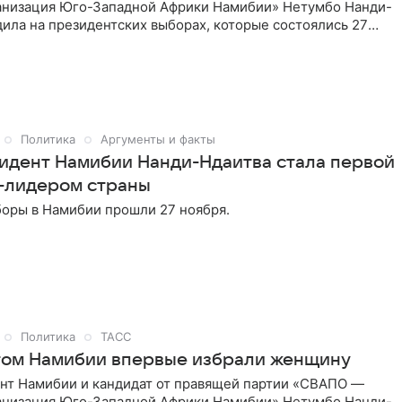
анизация Юго-Западной Африки Намибии» Нетумбо Нанди-
ила на президентских выборах, которые состоялись 27
ом объявила избирательная комиссия после обработки всех
летеней, сообщает ТАСС.
Политика
Аргументы и факты
идент Намибии Нанди-Ндаитва стала первой
-лидером страны
оры в Намибии прошли 27 ноября.
Политика
ТАСС
ом Намибии впервые избрали женщину
нт Намибии и кандидат от правящей партии «СВАПО —
анизация Юго-Западной Африки Намибии» Нетумбо Нанди-