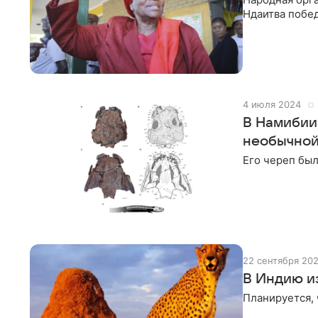
Ндаитва побед
ноября. Об эт
поданных бюл
4 июля 2024
В Намибии
необычной
Его череп был
22 сентября 20
В Индию и
Планируется, 