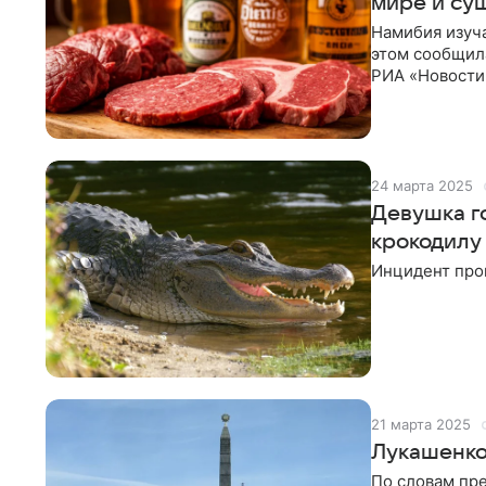
мире и су
Намибия изуча
этом сообщил
РИА «Новости»
чтобы экспорт
уверена, что 
24 марта 2025
Девушка г
крокодилу
Инцидент про
21 марта 2025
Лукашенко
По словам пр