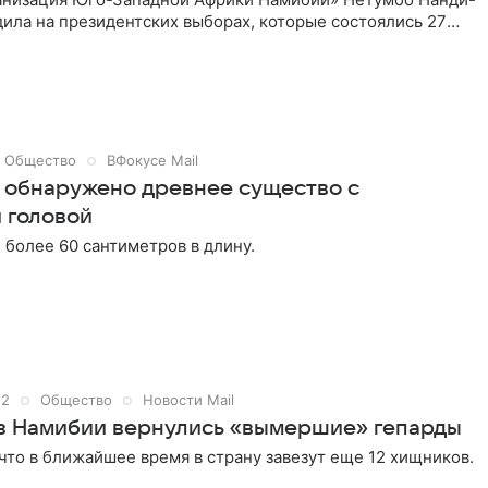
ила на президентских выборах, которые состоялись 27
ом объявила избирательная комиссия после обработки всех
летеней.
Общество
ВФокусе Mail
 обнаружено древнее существо с
 головой
 более 60 сантиметров в длину.
22
Общество
Новости Mail
з Намибии вернулись «вымершие» гепарды
что в ближайшее время в страну завезут еще 12 хищников.