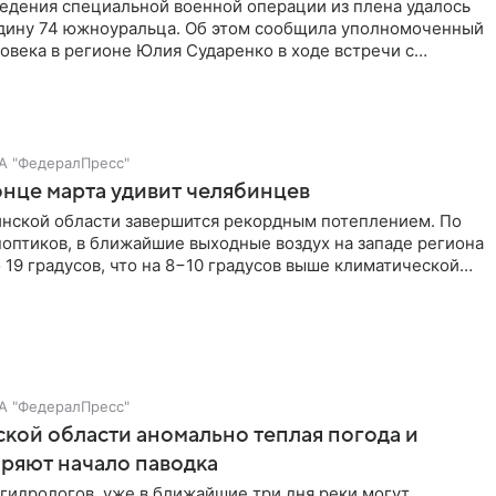
ведения специальной военной операции из плена удалось
одину 74 южноуральца. Об этом сообщила уполномоченный
овека в регионе Юлия Сударенко в ходе встречи с
 Алексеем Текслером.
А "ФедералПресс"
онце марта удивит челябинцев
инской области завершится рекордным потеплением. По
оптиков, в ближайшие выходные воздух на западе региона
 19 градусов, что на 8−10 градусов выше климатической
А "ФедералПресс"
кой области аномально теплая погода и
ряют начало паводка
гидрологов, уже в ближайшие три дня реки могут