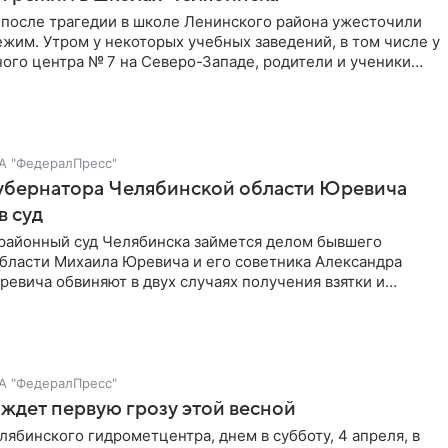
 после трагедии в школе Ленинского района ужесточили
жим. Утром у некоторых учебных заведений, в том числе у
ого центра № 7 на Северо-Западе, родители и ученики
 очередями.
А "ФедералПресс"
губернатора Челябинской области Юревича
в суд
районный суд Челябинска займется делом бывшего
области Михаила Юревича и его советника Александра
евича обвиняют в двух случаях получения взятки и
ранения оружия, в то время как Москалюк, по версии
ступал в роли посредника.
А "ФедералПресс"
ждет первую грозу этой весной
ябинского гидрометцентра, днем в субботу, 4 апреля, в