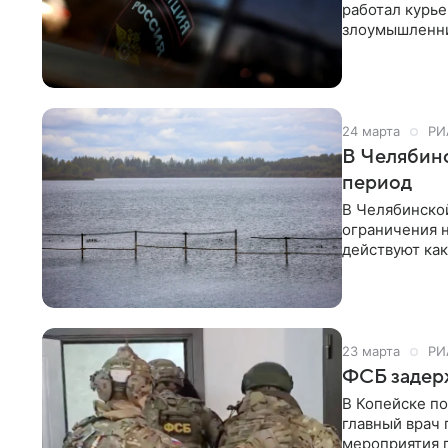
работал курь
злоумышленни
сложности 11
24 марта
РИ
В Челябинс
период
В Челябинской
ограничения н
действуют как
23 марта
РИ
ФСБ задер
В Копейске п
главный врач
мероприятия 