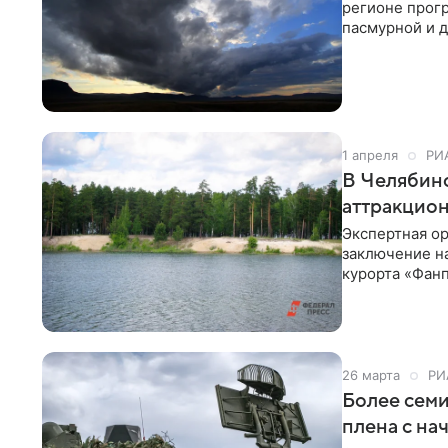
регионе прогр
пасмурной и д
останется до
1 апреля
РИ
В Челябинс
аттракцио
Экспертная о
заключение на
курорта «Фан
Партнерс», в
26 марта
РИ
Более семи
плена с на