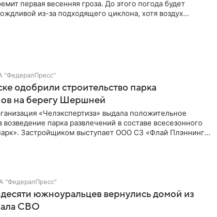
емит первая весенняя гроза. До этого погода будет
ождливой из-за подходящего циклона, хотя воздух
статочно теплым.
А "ФедералПресс"
ке одобрили строительство парка
нов на берегу Шершней
рганизация «Челэкспертиза» выдала положительное
 возведение парка развлечений в составе всесезонного
парк». Застройщиком выступает ООО СЗ «Флай Плэннинг
ходящее в группу компаний АПРИ.
А "ФедералПресс"
десяти южноуральцев вернулись домой из
чала СВО