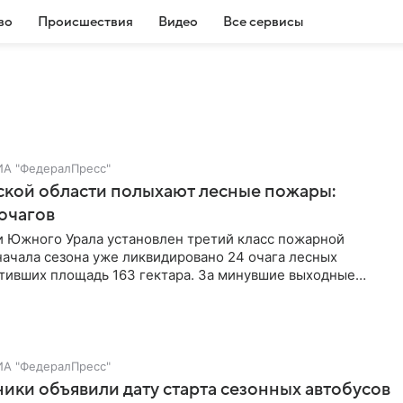
во
Происшествия
Видео
Все сервисы
ИА "ФедералПресс"
ской области полыхают лесные пожары:
очагов
и Южного Урала установлен третий класс пожарной
начала сезона уже ликвидировано 24 очага лесных
ативших площадь 163 гектара. За минувшие выходные
лось справиться с 14 возгораниями на общей площади
таров, сообщают представители Главного управления
лябинской области.
ИА "ФедералПресс"
ики объявили дату старта сезонных автобусов