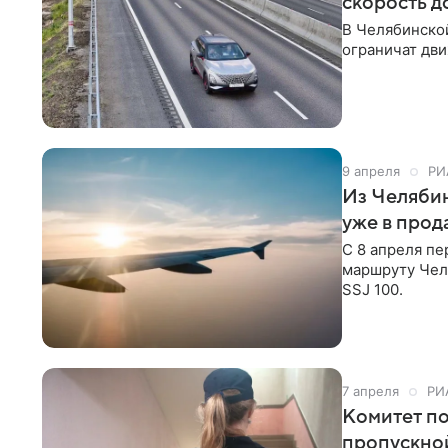
скорость д
В Челябинской
ограничат дви
9 апреля
РИ
Из Челябин
уже в прод
С 8 апреля пе
маршруту Чел
SSJ 100.
7 апреля
РИ
Комитет по
пропускно