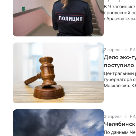
В Челябинске
пропускной ре
образовательн
столкнулись с
2 апреля
РИ
Дело экс-
поступило 
Центральный 
губернатора 
Москалюка. Юр
незаконного х
следствия, вы
2 апреля
РИ
Челябинск 
По данным Чел