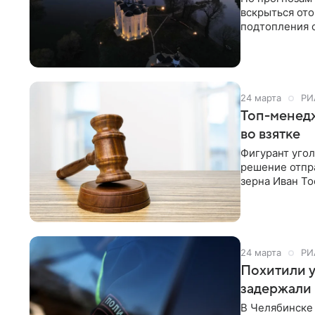
вскрыться ото
подтопления 
24 марта
РИ
Топ-менед
во взятке
Фигурант угол
решение отпра
зерна Иван Т
обвинялся в п
приговора.
24 марта
РИ
Похитили у
задержали
В Челябинске