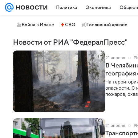
Политика
Экономика
Общест
Война в Иране
СВО
Топливный кризис
Новости от РИА "ФедералПресс"
21 апреля
Р
В Челябин
география 
На территори
опасности. С 
пожаров, охв
пожарным уда
свыше 90 гек
лесами по Че
21 апреля
Р
Транспортн