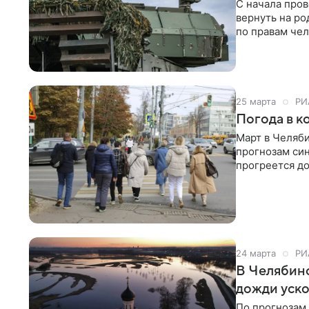
С начала про
вернуть на р
по правам чел
губернатором
25 марта
РИ
Погода в к
Март в Челяб
прогнозам син
прогреется до
нормы.
24 марта
РИ
В Челябинс
дожди уско
По прогнозам 