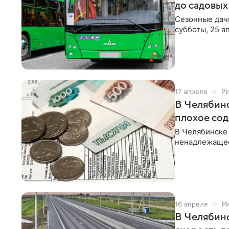
до садовых
Сезонные дач
субботы, 25 а
17 апреля
Р
В Челябин
плохое со
В Челябинске
ненадлежащее
16 апреля
Р
В Челябинс