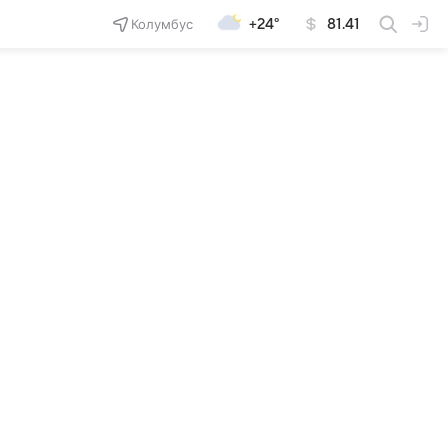
Колумбус
+24°
81.41