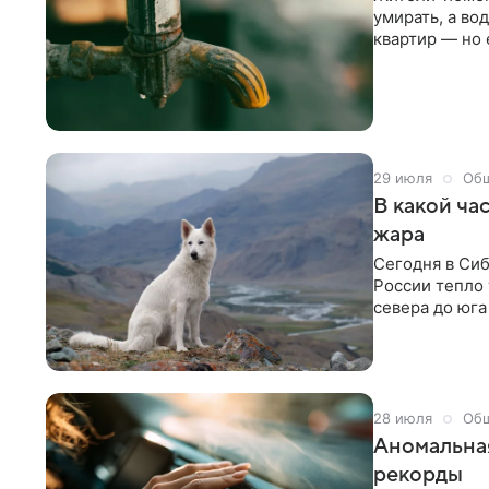
умирать, а во
квартир — но 
жалуются на с
затапливает д
«Газеты.Ru».
29 июля
Об
В какой ча
жара
Сегодня в Сиб
России тепло 
севера до юга
термометра по
— до +32 °С, 
Иркутске — до
там даже дожд
28 июля
Об
Аномальная
рекорды