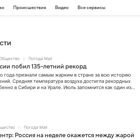
во
Происшествия
Видео
Все сервисы
сти
Общество
Погода Mail
сии побил 135-летний рекорд
о года признали самым жарким в стране за всю историю
ний. Средняя температура воздуха достигла рекордных
бенно в Сибири и на Урале. Июль запомнится как один из
знойных в современной метеорологической истории.
ературный режим воздуха на Северном полушарии побил
екорд, зафиксированный двумя годами ранее. Россия
пицентре аномалии. По сведениям Гидрометцентра, столь
ны лета в стране не регистрировали с момента старта
теонаблюдений в 1891 году.
щество
Погода Mail
нтр: Россия на неделе окажется между жарой