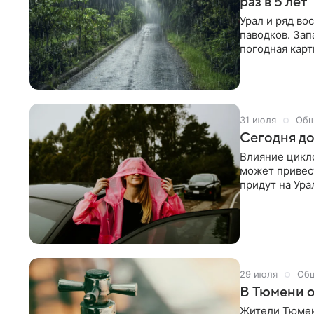
раз в 5 лет
Урал и ряд во
паводков. Зап
погодная карт
выходные, 1 и
миллиметров 
Свердловскую
случаются не 
рек почти на 
31 июля
Общ
Сегодня до
Влияние цикл
может привес
придут на Ура
погода в пятн
Амурской обла
Благовещенск
— +24 °С, в Х
снизят интенс
29 июля
Об
В Тюмени о
Жители Тюмени