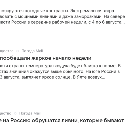
гнозируются погодные контрасты. Экстремальная жара
твовать с мощными ливнями и даже заморозками. На севере
асти России в середине рабочей недели, с 4 по 6 августа,
оцирует осадки и грозы. По информации Гидрометцентра,
местами дойдут до 20−25 метров в секунду.
щество
Погода Mail
 пообещали жаркое начало недели
сти страны температура воздуха будет близка к норме. В
тах значения окажутся выше обычного. На юге России в
3 августа, выглянет яркое солнце. В Ялте воздух
 +32 °С, в Краснодаре — до +37 °С, в Астрахани — до +35
авказе — до +30 °С. Дождей не обещают.
ество
Погода Mail
 на Россию обрушатся ливни, которые бывают