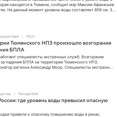
торая находится в Тюмени, сообщил мэр Максим Афанасьев
тях. На данный момент уровень воды составляет 859 см. За
ялся на 13 см.
исшествия
ТАСС
ории Тюменского НПЗ произошло возгорание
ения БПЛА
работают специалисты экстренных служб. Возгорание
-за падения БПЛА на территории Тюменского НПЗ,
рнатор региона Александр Моор. Специалисты экстренных
ют на месте происшествия. «Держу ситуацию на личном
написал Моор в «Максе».
щество
Погода Mail
России: где уровень воды превысил опасную
одки привели к опасному повышению воды в реках.