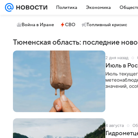
Политика
Экономика
Общест
Война в Иране
СВО
Топливный кризис
Тюменская область: последние ново
2 дня назад
Июль в Рос
Июль текущег
метеонаблюде
значений, осо
максимально 
Средний темп
предыдущий р
оказалась в э
теплой середи
регулярных ме
4 августа
Об
Гидрометце