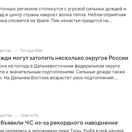
сточных регионов столкнутся с угрозой сильных дождей и
ад и центр страны накроет волна тепла. Неблагоприятная
ина сложится на Урале. Пик ненастья придется на
 2 августа. Экстремальные осадки — местами свыше 30−40
— обрушатся на горные районы Башкирии, Пермского края,
 и Челябинскую области и запад Югры. Такие ливни
чаще раза в четыре-пять лет и способны поднять уровень
два метра, сообщили в издании «Метеовести».
ество
Погода Mail
жди могут затопить несколько округов России
она на погоду в Дальневосточном федеральном округе
ти к значительным подтоплениям. Сильные дожди также
л. На Дальнем Востоке возрастет риск подтоплений:
ицу, 31 июля, сложится под влиянием циклона. На юге
сти, а затем в Приморье пройдут сильные дожди. В
е и во Владивостоке обещают +23 °С, в Южно-Сахалинске
абаровске — +27 °С, в Якутске — +30 °С. У Байкала дожди
ивность — потеплеет.
щество
Газета.Ру
бъявили ЧС из-за рекордного наводнения
 оказались в заложниках реки Туры. Рыба в ней начала