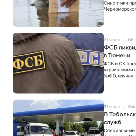
Синоптики пр
Черноморском
паводков зафи
Особенно нап
реке Ница у И
отметку. Об э
21 июля
Общ
ФСБ ликвид
в Тюмени
ФСБ и СК прес
украинскими 
УрФО, изучал 
вооруженное 
21 июля
Эко
В Тобольск
служб
Специальный 