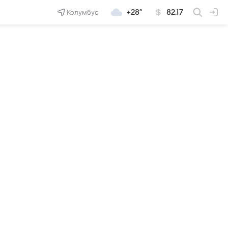
Колумбус
+28°
82.17