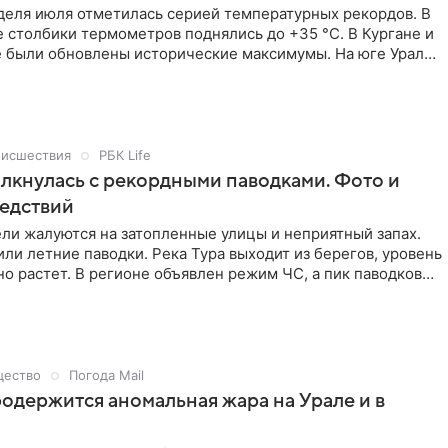
деля июля отметилась серией температурных рекордов. В
 столбики термометров поднялись до +35 °C. В Кургане и
 были обновлены исторические максимумы. На юге Урала
 Сибири держится экстремальная жара. По информации
еовести», последняя неделя июля отметилась там серией
х рекордов.
исшествия
РБК Life
лкнулась с рекордными паводками. Фото и
едствий
ли жалуются на затопленные улицы и неприятный запах.
ли летние паводки. Река Тура выходит из берегов, уровень
о растет. В регионе объявлен режим ЧС, а пик паводков
июля. Как регион справляется с паводками, читайте в
 Life.
ество
Погода Mail
одержится аномальная жара на Урале и в