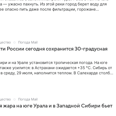
да — ужасно пахнуть. Из этой реки город берет воду для
ее опасно пить даже после фильтрации, горожане
ыпь и отравления. Вдобавок Тура вышла из берегов и
ома. Что вызвало цепочку этих событий — в материале
щество
Погода Mail
сти России сегодня сохранится 30-градусная
ири и на Урале установится тропическая погода. На юге
также усилится: в Астрахани ожидается +35 °С. Сибирь от
 в среду, 29 июля, наполнится теплом. В Салехарде столбик
днимется до +32 °С, в Норильске — до +27 °С, в Тюмени
в Омске — до +31 °С, в Новосибирске — до +27 °С, в
 +28 °С. Самая сильная аномалия установится на севере,
и не смогут сбить прогрев.
щество
Погода Mail
 жара на юге Урала и в Западной Сибири бьет