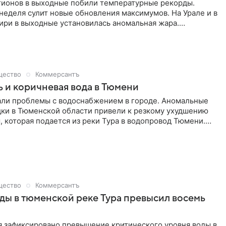
гионов в выходные побили температурные рекорды.
еделя сулит новые обновления максимумов. На Урале и в
ири в выходные установилась аномальная жара.
в воскресенье, 26 июля, превысила климатическую норму
ть градусов.
щество
Коммерсантъ
ь и коричневая вода в Тюмени
али проблемы с водоснабжением в городе. Аномальные
дки в Тюменской области привели к резкому ухудшению
, которая подается из реки Тура в водопровод Тюмени.
ся на неприятный запах и цвет воды, что делает
ринятие душа, мытье посуды и стирку белья. В
е Тюмень» заявили, что подобная ситуация не
ни разу за всю историю водоочистных сооружений. При
и, в том числе, Роспотребнадзора заверяют, что вода
 нормативам и ее можно пить, несмотря на запах и цвет.
щество
Коммерсантъ
ской области возбудил по факту жалоб жителей уголовное
ды в тюменской реке Тура превысил восемь
 воды в Туре продолжает подниматься.
я зафиксировано превышение критического уровня воды в