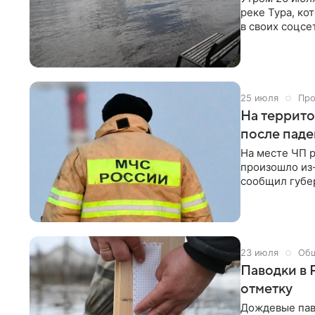
реке Тура, ко
в своих соцсе
сутки он подн
25 июля
Про
На террит
после пад
На месте ЧП 
произошло из
сообщил губе
служб работа
контроле», — 
23 июля
Об
Паводки в 
отметку
Дождевые пав