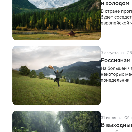
и холодом
В стране про
будет соседс
европейской ч
циклон спров
порывы ветра 
3 августа
Об
Россиянам
На большей ча
некоторых мес
понедельник, 
прогреется до
°С, во Владик
31 июля
Общ
В выходные