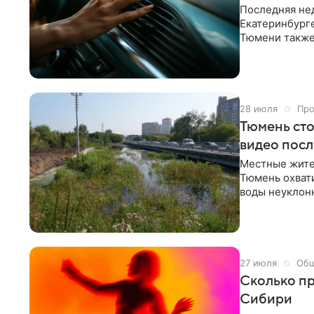
Последняя не
Екатеринбурге
Тюмени также
и в Западной
издания «Мет
температурны
28 июля
Про
Тюмень сто
видео посл
Местные жите
Тюмень охвати
воды неуклонн
ожидается 31 
материале РБК
27 июля
Общ
Сколько пр
Сибири