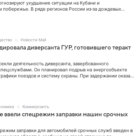
огнозируют ухудшение ситуации на Кубани и
 побережье. В ряде регионов России из‑за дождевых
ксировали опасное повышение уровня воды в реках.
ряженная ситуация сложилась в Свердловской области: на
рбита и реке Тура у Туринска вода превысила опасную
том сообщили в Гидрометцентре России.
ество
Новости Mail
ировала диверсанта ГУР, готовившего теракт
екли деятельность диверсанта, завербованного
спецслужбами. Он планировал подрыв на энергообъекте
графики поездов и систему охраны. При задержании оказал
сопротивление и был ликвидирован.
номика
Коммерсантъ
е ввели спецрежим заправки машин срочных
режим заправки для автомобилей срочных служб введен в