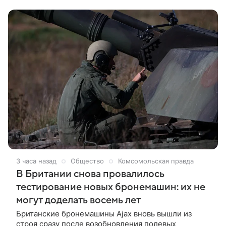
Украины Михаил Федоров пытается «закулисными
способами» убедить предпринимателя передумать
— но «положительного решения нет». Как говорят в
окружении бывшего министра, «Илон продолжает
настаивать, что пришло время заключить сделку».
3 часа назад
Общество
Комсомольская правда
В Британии снова провалилось
тестирование новых бронемашин: их не
могут доделать восемь лет
Британские бронемашины Ajax вновь вышли из
строя сразу после возобновления полевых