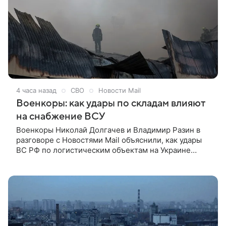
4 часа назад
СВО
Новости Mail
Военкоры: как удары по складам влияют
на снабжение ВСУ
Военкоры Николай Долгачев и Владимир Разин в
разговоре с Новостями Mail объяснили, как удары
ВС РФ по логистическим объектам на Украине
могут повлиять на снабжение ВСУ и к каким
последствиям способно привести системное
давление на тыловую инфраструктуру противника.