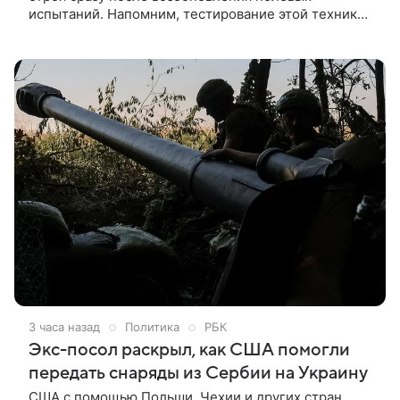
испытаний. Напомним, тестирование этой техники
останавливали несколько месяцев назад из-за
жалоб военных на сильный шум и вибрацию внутри
корпуса. Об этом пишет The Telegraph со ссылкой
на осведомленные источники.
3 часа назад
Политика
РБК
Экс-посол раскрыл, как США помогли
передать снаряды из Сербии на Украину
США с помощью Польши, Чехии и других стран