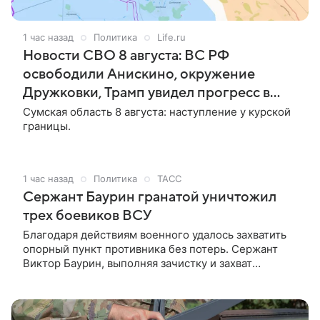
1 час назад
Политика
Life.ru
Новости СВО 8 августа: ВС РФ
освободили Анискино, окружение
Дружковки, Трамп увидел прогресс в
переговорах Москвы и Киева
Сумская область 8 августа: наступление у курской
границы.
1 час назад
Политика
ТАСС
Сержант Баурин гранатой уничтожил
трех боевиков ВСУ
Благодаря действиям военного удалось захватить
опорный пункт противника без потерь. Сержант
Виктор Баурин, выполняя зачистку и захват
позиций, пробрался в тыл противника и броском
гранаты уничтожил трех боевиков ВСУ. Благодаря
его действиям задача была выполнена без потерь,