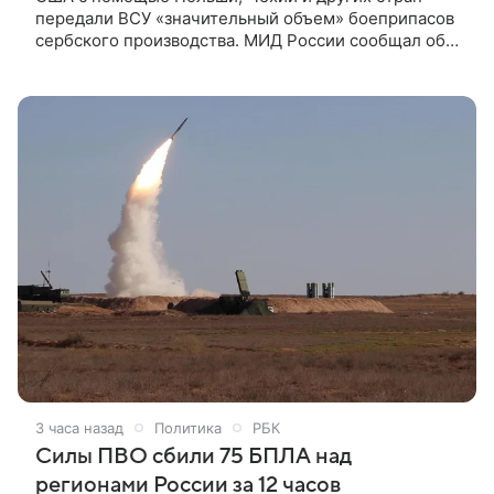
передали ВСУ «значительный объем» боеприпасов
сербского производства. МИД России сообщал об
обсуждении с Сербией поставок оружия Украине.
США помогли Украине получить «значительный
объем» боеприпасов сербского производства через
третьи страны, сообщил Frankfurter Allgemeine
Zeitung (FAZ) бывший американский посол в
Белграде (2022−2025) Кристофер Хилл.
3 часа назад
Политика
РБК
Силы ПВО сбили 75 БПЛА над
регионами России за 12 часов