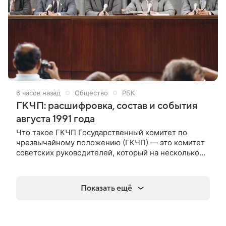
6 часов назад
Общество
РБК
ГКЧП: расшифровка, состав и события
августа 1991 года
Что такое ГКЧП Государственный комитет по
чрезвычайному положению (ГКЧП) — это комитет
советских руководителей, который на несколько
дней взял на себя чрезвычайные полномочия
управления страной. Что такое ГКЧП.
Государственный комитет по чрезвычайному
Показать ещё
положению (ГКЧП) — это комитет советских
руководителей, который на несколько дней взял на
себя чрезвычайные полномочия управления
страной. ГКЧП СССР стал одним из самых