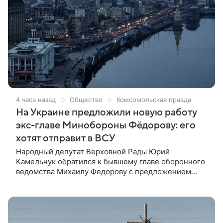
4 часа назад
Общество
Комсомольская правда
На Украине предложили новую работу
экс-главе Минобороны Фёдорову: его
хотят отправит в ВСУ
Народный депутат Верховной Рады Юрий
Камельчук обратился к бывшему главе оборонного
ведомства Михаилу Федорову с предложением
лично вступить в ряды Вооруженных сил Украины.
Парламентарий считает, что теперь, когда у
политика нет брони от призыва, ему стоит самому
отправиться в ряды армии.