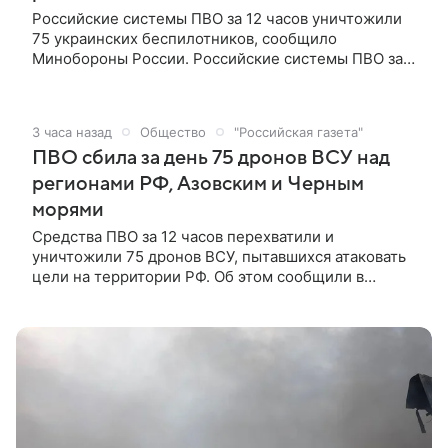
Российские системы ПВО за 12 часов уничтожили
75 украинских беспилотников, сообщило
Минобороны России. Российские системы ПВО за
12 часов уничтожили 75 украинских беспилотников,
сообщило Минобороны России. «В течение дня в
период с 8:00 до 20:00 по московскому времени
3 часа назад
Общество
"Российская газета"
дежурными средствами ПВО перехвачены и
ПВО сбила за день 75 дронов ВСУ над
уничтожены 75 украинских беспилотных
летательных аппаратов самолетного типа над
регионами РФ, Азовским и Черным
территориями Белгородской, Брянской,
морями
Воронежской, Курской областей, Республики Крым
Средства ПВО за 12 часов перехватили и
и над акваториями Азовского и Черного морей», —
уничтожили 75 дронов ВСУ, пытавшихся атаковать
говорится в сообщении.
цели на территории РФ. Об этом сообщили в
Минобороны РФ.