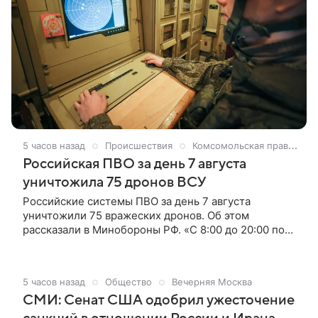
5 часов назад
Происшествия
Комсомольская правда
Российская ПВО за день 7 августа
уничтожила 75 дронов ВСУ
Российские системы ПВО за день 7 августа
уничтожили 75 вражеских дронов. Об этом
рассказали в Минобороны РФ. «С 8:00 до 20:00 по
московскому времени дежурными средствами ПВО
перехвачены и уничтожены 75 украинских дронов»,
— говорится в сообщении от военного ведомства.
5 часов назад
Общество
Вечерняя Москва
Враг пытался атаковать разные регионы РФ. Все
СМИ: Сенат США одобрил ужесточение
воздушные цели были уничтожены.