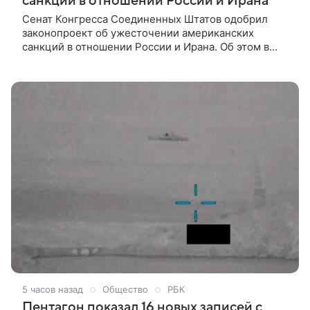
санкций в отношении России и Ирана
Сенат Конгресса Соединенных Штатов одобрил
законопроект об ужесточении американских
санкций в отношении России и Ирана. Об этом в
пятницу, 7 августа, стало известно после заседания,
трансляция которого велась на сайте верхней
палаты законодательного органа.
5 часов назад
Общество
РБК
Пентагон показал 16 новых записей с