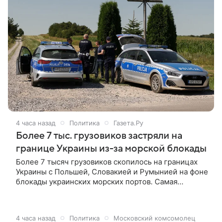
4 часа назад
Политика
Газета.Ру
Более 7 тыс. грузовиков застряли на
границе Украины из-за морской блокады
Более 7 тысяч грузовиков скопилось на границах
Украины с Польшей, Словакией и Румынией на фоне
блокады украинских морских портов. Самая
сложная ситуация — на направлении Ягодин —
Дорогуск: там водителям приходится ждать проезда
почти семь суток. Тем временем российская армия
4 часа назад
Политика
Московский комсомолец
продолжает атаки, из-за которых иностранные суда