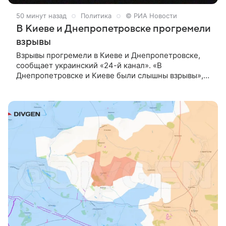
50 минут назад
Политика
© РИА Новости
В Киеве и Днепропетровске прогремели
взрывы
Взрывы прогремели в Киеве и Днепропетровске,
сообщает украинский «24-й канал». «В
Днепропетровске и Киеве были слышны взрывы»,
— говорится в сообщении в Telegram-канале СМИ.
Согласно данным онлайн-карты украинского
министерства цифровой трансформации, в Киеве, а
также в частях Днепропетровской области
объявлена воздушная тревога.