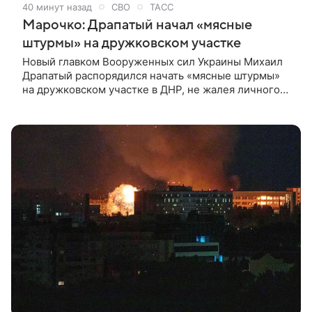
40 минут назад
СВО
ТАСС
Марочко: Драпатый начал «мясные
штурмы» на дружковском участке
Новый главком Вооруженных сил Украины Михаил
Драпатый распорядился начать «мясные штурмы»
на дружковском участке в ДНР, не жалея личного
состава. Об этом ТАСС сообщил военный эксперт
Андрей Марочко. «Как и ожидалось, товарищ
Драпатый начал свои “мясные штурмы” на
дружковском направлении, не жалея личного
состава. По моим сведениям, за последние
несколько суток в районе Торского украинские
боевики предприняли ряд контратак», — сказал он.