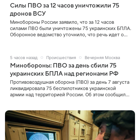
Силы ПВО за 12 часов уничтожили 75
отказываются заходить в порты Украины.
дронов ВСУ
Минобороны России заявило, что за 12 часов
силами ПВО были уничтожены 75 украинских БПЛА.
Оборонное ведомство уточнило, что речь идет о
периоде с 08.00 до 20.00 по московскому времени.
5 часов назад
Происшествия
Вечерняя Москва
Минобороны: ПВО за день сбили 75
украинских БПЛА над регионами РФ
Противовоздушная оборона (ПВО) за день 7 августа
ликвидировала 75 беспилотников украинской
армии над территорией России. Об этом сообщили
в пресс-службе Министерства обороны РФ.
Противовоздушная оборона (ПВО) за день 7 августа
ликвидировала 75 беспилотников украинской
армии над территорией России. Об этом сообщили
в пресс-службе Министерства обороны РФ.