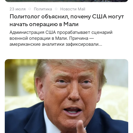
23 июля
Политика
Новости Mail
Политолог объяснил, почему США могут
начать операцию в Мали
Администрация США прорабатывает сценарий
военной операции в Мали. Причина —
американские аналитики зафиксировали
ослабление французского влияния в этом регионе
Африки. Такую точку зрения в беседе с NEWS.ru
высказал Андрей Кортунов, политолог и эксперт
Международного клуба «Валдай».