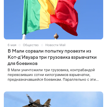
6 мая
Общество
Новости Mail
В Мали сорвали попытку провезти из
Кот-д’Ивуара три грузовика взрывчатки
для боевиков
В Мали уничтожили три грузовика, контрабандой
перевозивших сотни килограммов взрывчатки,
предназначавшейся боевикам. Параллельно с этим
силы российского «Африканского корпуса»
разбомбили замаскированный полевой лагерь
террористов в регионе Сегу.