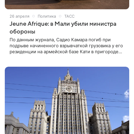
26 апреля
Политика
ТАСС
Jeune Afrique: в Мали убили министра
обороны
По данным журнала, Садио Камара погиб при
подрыве начиненного взрывчаткой грузовика у его
резиденции на армейской базе Кати в пригороде
Бамако. Министр обороны и по делам ветеранов
Мали Садио Камара убит. Об этом сообщил журнал
Jeune Afrique.