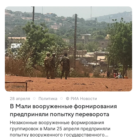
Минобороны РФ. «Численность группировок
боевиков составляла ориентировочно 12 тысяч
человек, подготовка производилась при участии
украинских и европейских наемников-
инструкторов, применявших в том числе ПЗРК
(переносные зенитные ракетные комплексы —
прим. ТАСС) западного образца “Стингер” и
“Мистраль”», — сообщили в военном ведомстве.
28 апреля
Политика
© РИА Новости
В Мали вооруженные формирования
предприняли попытку переворота
Незаконные вооруженные формирования
группировок в Мали 25 апреля предприняли
попытку вооруженного государственного