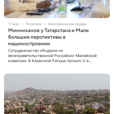
17 мая
Политика
Комсомольская правда
Минниханов: у Татарстана и Мали
большие перспективы в
машиностроении
Сотрудничество обсудили на
межправительственной Российско-Малийской
комиссии. В Казанской Ратуше прошло 2-е
заседание межправительственной Российско-
Малийской комиссии. Принимавший в нем участие
глава Татарстана Рустам Минниханов отметил, что
торгово-экономическое взаимодействие с Мали
пока на начальной стадии. Но перспективы
огромные.