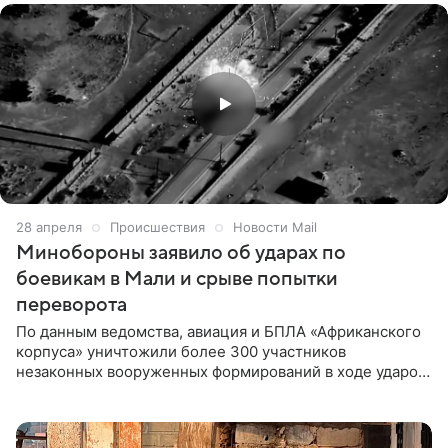
Российской Федерацией», — сказал президент в
видеообращении к нации.
28 апреля
Происшествия
Новости Mail
Минобороны заявило об ударах по
боевикам в Мали и срыве попытки
переворота
По данным ведомства, авиация и БПЛА «Африканского
корпуса» уничтожили более 300 участников
незаконных вооруженных формирований в ходе ударов,
а общие потери группировок превысили 2500 боевиков.
Авиация и беспилотники «Африканского корпуса»
нанесли удары по позициям вооруженных