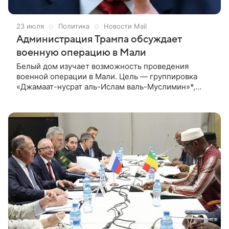
23 июля
Политика
Новости Mail
Администрация Трампа обсуждает
военную операцию в Мали
Белый дом изучает возможность проведения
военной операции в Мали. Цель — группировка
«Джамаат-нусрат аль-Ислам валь-Муслимин»*,
связанная с «Аль-Каидой»**. Об этом пишет The
Washington Post со ссылкой на нынешних и бывших
американских чиновников.