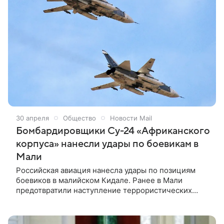
30 апреля
Общество
Новости Mail
Бомбардировщики Су-24 «Африканского
корпуса» нанесли удары по боевикам в
Мали
Российская авиация нанесла удары по позициям
боевиков в малийском Кидале. Ранее в Мали
предотвратили наступление террористических
группировок на Бамако. Российские фронтовые
бомбардировщики Су-24 из состава авиации
«Африканского корпуса» нанесли серию ударов по