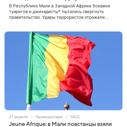
В Республике Мали в Западной Африке боевики
туарегов и джихадисты* пытались свергнуть
правительство. Удары террористов отражали
правительственные войска и Африканский корпус
Министерства обороны России. 27 апреля
премьер-министр переходного периода страны
Абдулайе Маига заявил, что отряды нападающих
были нейтрализованы. Рассказываем, что
происходит в Мали и как эксперты оценивают
причины происходящего.
27 апреля
Происшествия
ТАСС
Jeune Afrique: в Мали повстанцы взяли