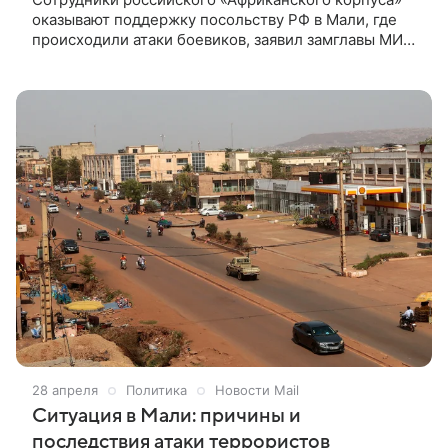
оказывают поддержку посольству РФ в Мали, где
происходили атаки боевиков, заявил замглавы МИД
России Георгий Борисенко. «Немедленно весь
персонал был собран внутри посольства, включая
женщин, детей, членов семьи… Плюс через
некоторое время туда же подтянулись и
военнослужащие “Африканского корпуса”, чтобы
тоже оказывать поддержку. И местная полиция
также окольцевала посольство “, — сказал
замминистра на заседании международного
комитета Совета Федерации.
28 апреля
Политика
Новости Mail
Ситуация в Мали: причины и
последствия атаки террористов