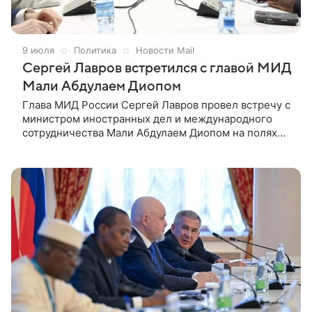
9 июля
Политика
Новости Mail
Сергей Лавров встретился с главой МИД
Мали Абдулаем Диопом
Глава МИД России Сергей Лавров провел встречу с
министром иностранных дел и международного
сотрудничества Мали Абдулаем Диопом на полях
вторых министерских консультаций Россия —
Конфедерация государств Сахеля (АГС, включает в
себя Буркина-Фасо, Мали и Нигер). Об этом 8 июля
сообщили в пресс-службе МИД РФ.