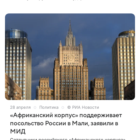
переворота, сообщило журналистам Минобороны
РФ. «Двадцать пятого апреля 2026 года около 5.30
утра в Республике Мали незаконные вооруженные
формирования группировок “Джамаат Нусрат аль-
Ислам валь-Муслимин” (аффилирована с “Аль-
Каидой”* ред.) и “Фронт освобождения Азавада” под
общим руководством и координацией действий,
предприняли попытку вооруженного
государственного переворота», — говорится в
сообщении.
28 апреля
Политика
© РИА Новости
«Африканский корпус» поддерживает
посольство России в Мали, заявили в
МИД
Сотрудники российского «Африканского корпуса»