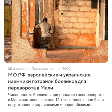
формирований в Мали, сорвав попытку
государственного переворота, заявили в Минобороны
России.
28 апреля
Происшествия
ТАСС
МО РФ: европейские и украинские
наемники готовили боевиков для
переворота в Мали
Численность боевиков при попытке госпереворота
в Мали составляла около 12 тыс. человек, они были
подготовлены украинскими и европейскими
наемниками-инструкторами. Об этом сообщили в