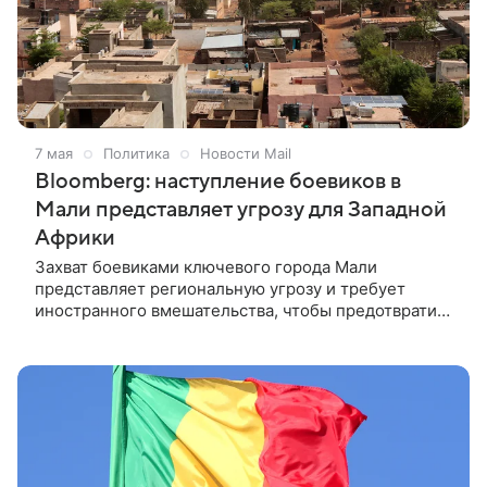
7 мая
Политика
Новости Mail
Bloomberg: наступление боевиков в
Мали представляет угрозу для Западной
Африки
Захват боевиками ключевого города Мали
представляет региональную угрозу и требует
иностранного вмешательства, чтобы предотвратить
распространение мятежа, заявил министр обороны
Нигерии Кристофер Муса. Bloomberg напоминает,
что в конце апреля в результате серии
скоординированных нападений боевиков был убит
министр обороны Мали, а малийские вооруженные
силы и российский «Африканский корпус» были
вынуждены отступить из Кидаля.