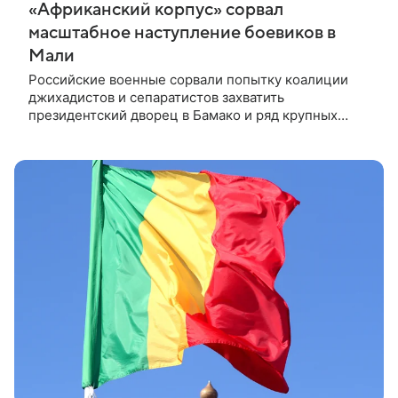
«Африканский корпус» сорвал
масштабное наступление боевиков в
Мали
Российские военные сорвали попытку коалиции
джихадистов и сепаратистов захватить
президентский дворец в Бамако и ряд крупных
военных баз. По сообщениям СМИ, в ходе боев на
территории Мали отмечалось присутствие
западных и украинских инструкторов.