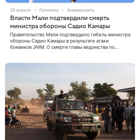
26 апреля
Политика
Коммерсантъ
Власти Мали подтвердили смерть
министра обороны Садио Камары
Правительство Мали подтвердило гибель министра
обороны Садио Камары в результате атаки
боевиков JNIM. О смерти главы ведомства по
государственному телевидению сообщил
представитель правительства Исса Усман Кулибали.