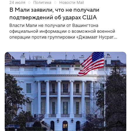
24 июля
Политика
Новости Mail
В Мали заявили, что не получали
подтверждений об ударах США
Власти Мали не получали от Вашингтона
официальной информации о возможной военной
операции против группировки «Джамаат Нусрат
аль-Ислам валь-Муслимин» (JNIM)*, связанной с
террористической организацией «Аль-Каида»**. Об
этом заявил министр иностранных дел Мали
Абдулайе Диоп, сообщает MaliJet.