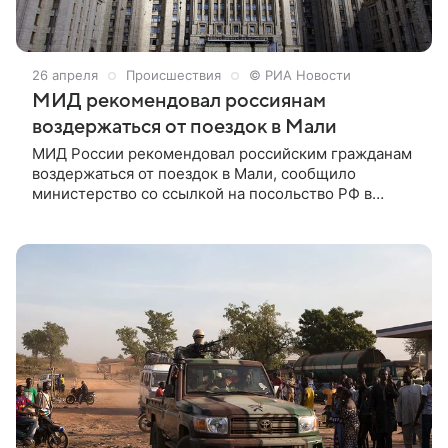
26 апреля
Происшествия
© РИА Новости
МИД рекомендовал россиянам
воздержаться от поездок в Мали
МИД России рекомендовал российским гражданам
воздержаться от поездок в Мали, сообщило
министерство со ссылкой на посольство РФ в
африканской стране. «МИД России рекомендует
российским гражданам воздержаться от поездок в
эту страну, а тех, кто уже находится на ее
территории, принять необходимые меры для
обеспечения личной безопасности», — говорится в
сообщении в Telegram-канале МИД.