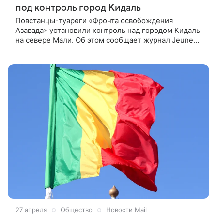
под контроль город Кидаль
Повстанцы-туареги «Фронта освобождения
Азавада» установили контроль над городом Кидаль
на севере Мали. Об этом сообщает журнал Jeune
Afrique со ссылкой на несколько источников. в
городе еще шли бои, а 27 апреля он перешел к
повстанцам. Другой крупный город на севере
страны — Гао — пока остается под контролем
Вооруженных сил Мали, отмечет издание. Еще
один значимый населенный пункт — Мопти —
ненадолго перешел под контроль экстремистской
группировки «Джамаат Нусрат аль-Ислам валь-
Муслимин» (JNIM), признающей себя частью «Аль-
Каиды» (запрещена в РФ). Боевики, по словам
источника, 25 апреля взяли город, разграбили
оружейные склады, но уже 27 апреля отступили.
27 апреля
Общество
Новости Mail