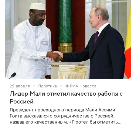
позициям группировки «Фронт освобождения
Азавада» в городе Кидаль. Об этом сообщает
информационное агентство ANNA News.
29 апреля
Политика
© РИА Новости
Лидер Мали отметил качество работы с
Россией
Президент переходного периода Мали Ассими
Гоита высказался о сотрудничестве с Россией,
назвав его качественным. «Я хотел бы отметить
качество нашего сотрудничества со
стратегическими партнерами, в особенности с