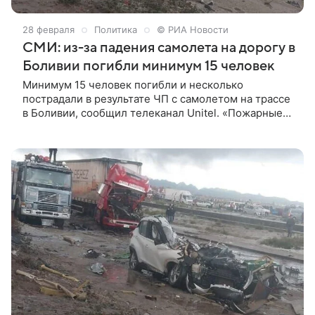
28 февраля
Политика
© РИА Новости
СМИ: из-за падения самолета на дорогу в
Боливии погибли минимум 15 человек
Минимум 15 человек погибли и несколько
пострадали в результате ЧП с самолетом на трассе
в Боливии, сообщил телеканал Unitel. «Пожарные
сообщили о гибели 15 человек», — говорится в
сообщении. Одна из больниц сообщила о
поступлении десяти пострадавших. Все они были в
машинах, с которыми столкнулся самолет.