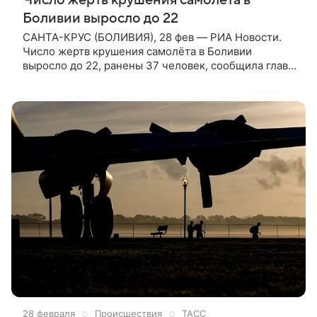
Боливии выросло до 22
САНТА-КРУС (БОЛИВИЯ), 28 фев — РИА Новости.
Число жертв крушения самолёта в Боливии
выросло до 22, ранены 37 человек, сообщила глава
Минздрава Марсела Флорес журналистам.
«Подтверждена смерть 22 человек, среди них
четверо детей», — сказала она.
28 февраля
Происшествия
ТАСС