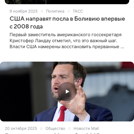
9 ноября 2025
Политика
ТАСС
США направят посла в Боливию впервые
с 2008 года
Первый заместитель американского госсекретаря
Кристофер Ландау отметил, что это важный шаг.
Власти США намерены восстановить прерванные в
2008 году дипломатические отношения с Боливией
на уровне послов. Об этом сообщил первый
заместитель госсекретаря США Кристофер Ландау,
прибывший в Ла-Пас на инаугурацию нового
президента южноамериканской страны Родриго
Паса.
20 октября 2025
Общество
Новости Mail