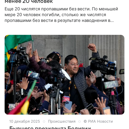
менее 20 человек
Еще 20 числятся пропавшими без вести. По меньшей
мере 20 человек погибли, столько же числятся
пропавшими без вести в результате наводнения в
департаменте Санта-Крус в Боливии. Об этом сообщил
замминистра обороны страны Альфредо Троче.
10 декабря 2025
Происшествия
© РИА Новости
Бывшего президента Боливии