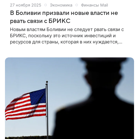
27 ноября 2025
Экономика
Финансы Mail
В Боливии призвали новые власти не
рвать связи с БРИКС
Новым властям Боливии не следует рвать связи с
БРИКС, поскольку это источник инвестиций и
ресурсов для страны, которая в них нуждается,
сообщил исполняющий обязанности замминистра
по альтернативной энергетике Фредди Густаво
Веласкес Роблес. Об этом пишет Прайм со ссылкой
на РИА Новости.