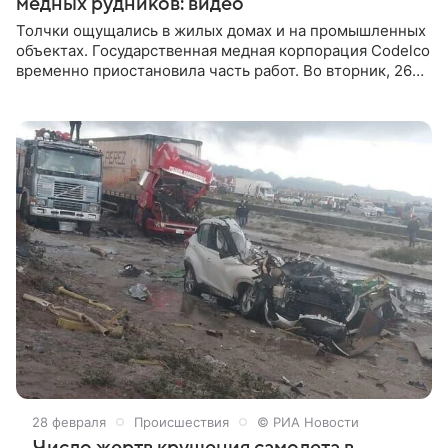
медных рудников: видео
Толчки ощущались в жилых домах и на промышленных
объектах. Государственная медная корпорация Codelco
временно приостановила часть работ. Во вторник, 26
мая, на севере Чили, неподалеку от Боливии,
произошло сильное землетрясение. По сведениям
портала Volcano Discovery, магнитуда подземного
толчка составила 6,9. Эпицентр располагался в 50
километрах от города Калама. Сейсмическое событие
зафиксировали в 00:52 по московскому времени.
28 февраля
Происшествия
© РИА Новости
Число жертв крушения самолета в