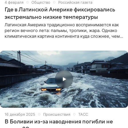
4 февраля
Общество
Российская газета
Где в Латинской Америке фиксировались
экстремально низкие температуры
Латинская Америка традиционно воспринимается как
регион вечного лета: пальмы, тропики, жара. Однако
климатическая картина континента куда сложнее, чем
устойчивые стереотипы. Наряду с экстремальной
жарой там периодически фиксируются и аномально
низкие температуры. Очередным напоминанием об
этом стала Куба, где Национальный институт
метеорологии зафиксировал рекордно низкий
показатель температуры — ноль градусов.
16 декабря 2025
Происшествия
ТАСС
В Боливии из-за наводнения погибли не