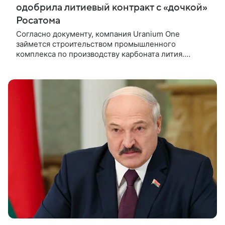
одобрила литиевый контракт с «дочкой»
Росатома
Согласно документу, компания Uranium One
займется строительством промышленного
комплекса по производству карбоната лития.
Комиссия по вопросам экономики, производства и
промышленности Палаты депутатов парламента
Боливии одобрила контракт с компанией Uranium
One (дочерней структурой Росатома) на
строительство промышленного комплекса по
производству карбоната лития. Об этом сообщил
телеканал Unitel.