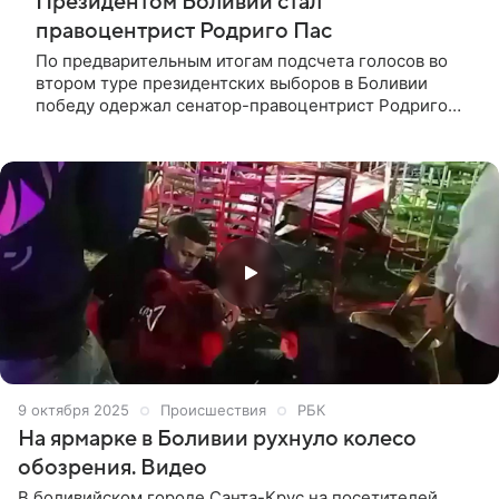
Президентом Боливии стал
правоцентрист Родриго Пас
По предварительным итогам подсчета голосов во
втором туре президентских выборов в Боливии
победу одержал сенатор-правоцентрист Родриго
Пас, получивший 54,5% голосов. Его соперник,
считавшийся ранее главным претендентом на
президентский пост, Хорхе «Туто» Кирога, получил
45,5%.
9 октября 2025
Происшествия
РБК
На ярмарке в Боливии рухнуло колесо
обозрения. Видео
В боливийском городе Санта-Крус на посетителей