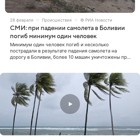
28 февраля
Происшествия
© РИА Новости
СМИ: при падении самолета в Боливии
погиб минимум один человек
Минимум один человек погиб и несколько
пострадали в результате падения самолета на
дорогу в Боливии, более 10 машин уничтожены при
крушении, сообщила газета El Deber. «Один
человек погиб и несколько пострадали, согласно
предварительным данным… Как сообщили
свидетели, более 10 машин были полностью
уничтожены», — говорится в сообщении издания.