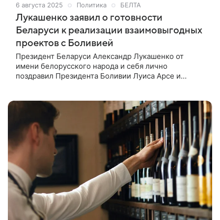
6 августа 2025
Политика
БЕЛТА
Лукашенко заявил о готовности
Беларуси к реализации взаимовыгодных
проектов с Боливией
Президент Беларуси Александр Лукашенко от
имени белорусского народа и себя лично
поздравил Президента Боливии Луиса Арсе и
граждан этой страны с 200-летием провозглашения
независимости Многонационального Государства
Боливия. Об этом БЕЛТА сообщили в пресс-службе
белорусского лидера.