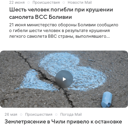
22 июня
Происшествия
Новости Mail
Шесть человек погибли при крушении
самолета ВСС Боливии
21 июня министерство обороны Боливии сообщило
о гибели шести человек в результате крушения
легкого самолета ВВС страны, выполнявшего
гуманитарный рейс по маршруту Ла-Пас —
Кочабамба. Как указывается в сообщении
ведомства, опубликованном в социальной сети
Facebook (принадлежит компании Meta,
деятельность которой признана экстремистской и
запрещена в РФ), «предварительные сообщения
подтверждают гибель всех шести человек,
находившихся на борту: четыре военнослужащих и
два гражданских лица».
26 мая
Происшествия
Погода Mail
Землетрясение в Чили привело к остановке