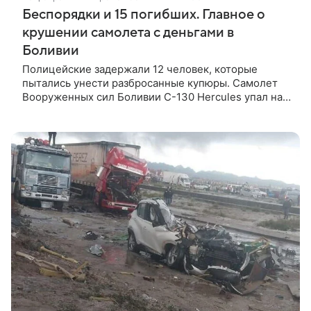
Беспорядки и 15 погибших. Главное о
крушении самолета с деньгами в
Боливии
Полицейские задержали 12 человек, которые
пытались унести разбросанные купюры. Самолет
Вооруженных сил Боливии С-130 Hercules упал на
шоссе в городе Эль-Альто и столкнулся с
несколькими автомобилями, сообщили местные
СМИ. В результате погибли 15 человек, 28 получили
ранения.