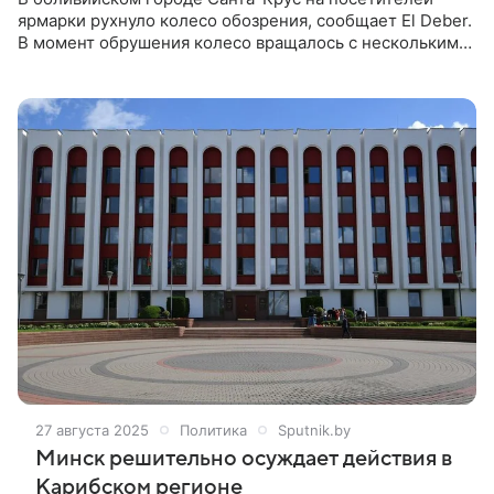
ярмарки рухнуло колесо обозрения, сообщает El Deber.
В момент обрушения колесо вращалось с несколькими
людьми на сиденьях. Парамедики подсчитали, что с
ярмарки эвакуировали 10 пострадавших, но их число
может быть больше. Фельдшер Жан Нагера из частной
службы скорой помощи рассказал Red Uno, что ранения
получили по меньшей мере 45 человек.
27 августа 2025
Политика
Sputnik.by
Минск решительно осуждает действия в
Карибском регионе