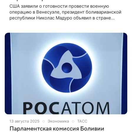
CША заявили о готовности провести военную
операцию в Венесуэле, президент боливарианской
республики Николас Мадуро объявил в стране
мобилизацию. Министерство иностранных дел
Беларуси решительно осуждает любые
агрессивные действия, создающие напряженную
обстановку в Карибском бассейне, сообщили в
пресс-службе ведомства.
13 августа 2025
Экономика
ТАСС
Парламентская комиссия Боливии