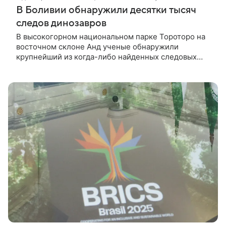
В Боливии обнаружили десятки тысяч
следов динозавров
В высокогорном национальном парке Тороторо на
восточном склоне Анд ученые обнаружили
крупнейший из когда-либо найденных следовых
комплексов динозавров. На площади древнего
побережья американские палеонтологи насчитали
почти 18 тысяч отдельных отпечатков, оставленных
около 70 млн лет назад — в последнюю эпоху
существования динозавров. Работа опубликована в
журнале PLOS One.