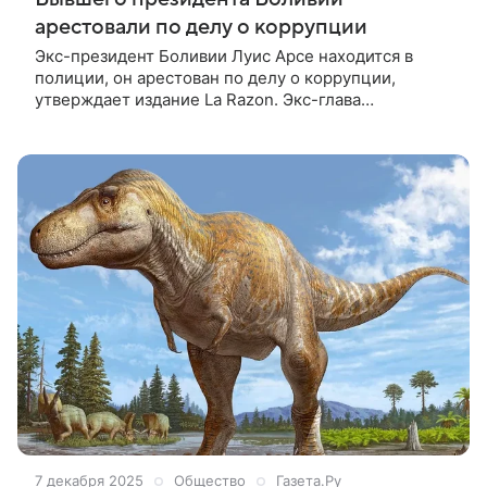
арестовали по делу о коррупции
Экс-президент Боливии Луис Арсе находится в
полиции, он арестован по делу о коррупции,
утверждает издание La Razon. Экс-глава
администрации президента Мария Нела Прада
сообщила на видео, опубликованном в Facebook*,
что «некоторое время назад экс-президент Луис
Арсе был похищен».
7 декабря 2025
Общество
Газета.Ру