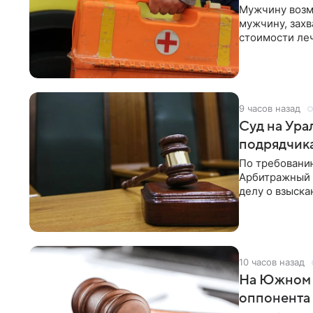
Мужчину возму
мужчину, захв
стоимости ле
новостей «До
следственног
9 часов назад
Суд на Ура
подрядчик
По требовани
Арбитражный 
делу о взыск
«Управление к
московской к
10 часов назад
На Южном 
оппонента 