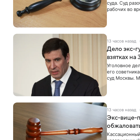
суда. Суд раз
рабочих во вр
прокуратуре М
13 часов назад
Дело экс-г
взятках на
Уголовное де
его советник
суд Москвы. М
Челябинска. К
поступило 5 а
первого засед
13 часов назад
Экс-вице-
обжаловать
Кассационный 