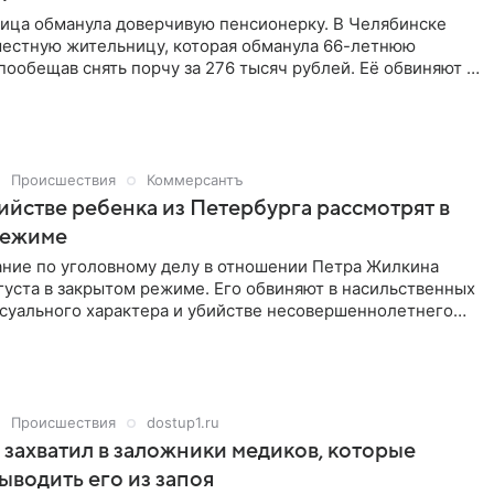
ца обманула доверчивую пенсионерку. В Челябинске
 местную жительницу, которая обманула 66-летнюю
пообещав снять порчу за 276 тысяч рублей. Её обвиняют в
е в крупном размере, сообщили в прокуратуре региона.
Происшествия
Коммерсантъ
ийстве ребенка из Петербурга рассмотрят в
режиме
ание по уголовному делу в отношении Петра Жилкина
густа в закрытом режиме. Его обвиняют в насильственных
ксуального характера и убийстве несовершеннолетнего
етербурга. Об этом 6 августа сообщает ТАСС.
Происшествия
dostup1.ru
захватил в заложники медиков, которые
ыводить его из запоя