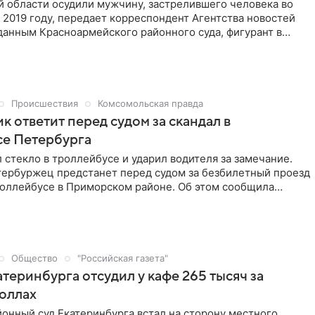
й области осудили мужчину, застрелившего человека во
 2019 году, передает корреспондент Агентства новостей
данным Красноармейского районного суда, фигурант в
а во время ссоры, внезапно возникшей на почве личной
стрелил в потерпевшего из ружья не менее двух раз,
полученных ранений скончался на месте.
Происшествия
Комсомольская правда
к ответит перед судом за скандал в
се Петербурга
 стекло в троллейбусе и ударил водителя за замечание.
тербуржец предстанет перед судом за безбилетный проезд
роллейбусе в Приморском районе. Об этом сообщила
 прокуратуры Петербурга.
Общество
"Российская газета"
теринбурга отсудил у кафе 265 тысяч за
роллах
онный суд Екатеринбурга встал на сторону местного