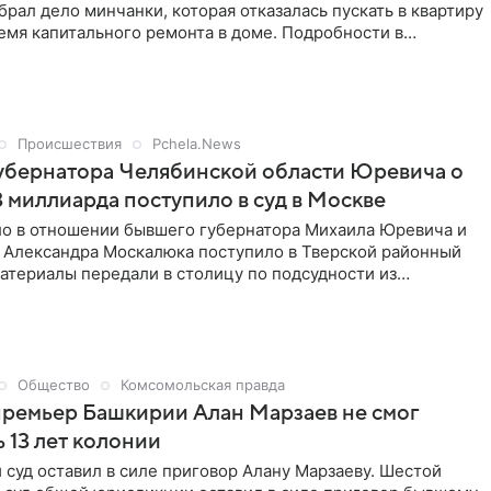
обрал дело минчанки, которая отказалась пускать в квартиру
емя капитального ремонта в доме. Подробности в
инска рассказали агентству «Минск-Новости».
Происшествия
Pchela.News
убернатора Челябинской области Юревича о
 3 миллиарда поступило в суд в Москве
ло в отношении бывшего губернатора Михаила Юревича и
а Александра Москалюка поступило в Тверской районный
атериалы передали в столицу по подсудности из
ак следует из картотеки Тверского райсуда, дело
вгуста и было передано судье Марине Багровой. Дата
ания пока не назначена.
Общество
Комсомольская правда
премьер Башкирии Алан Марзаев не смог
 13 лет колонии
суд оставил в силе приговор Алану Марзаеву. Шестой