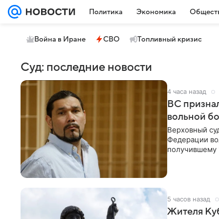
Политика
Экономика
Общест
Война в Иране
СВО
Топливный кризис
Суд: последние новости
4 часа назад
ВС признал
вольной б
Верховный су
Федерации во
получившему 1
покушения в 1
процесса.
5 часов назад
Жителя Куб