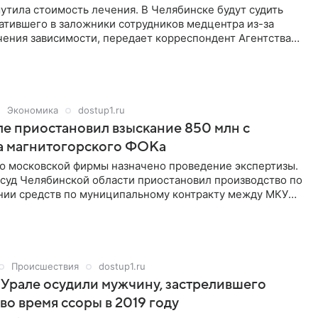
тила стоимость лечения. В Челябинске будут судить
атившего в заложники сотрудников медцентра из-за
чения зависимости, передает корреспондент Агентства
ступ» со ссылкой на пресс-службу регионального
о управления СКР.
Экономика
dostup1.ru
ле приостановил взыскание 850 млн с
а магнитогорского ФОКа
ю московской фирмы назначено проведение экспертизы.
суд Челябинской области приостановил производство по
ании средств по муниципальному контракту между МКУ
апитального строительства» из Магнитогорска и
омпанией ООО «Строй. Ка».
Происшествия
dostup1.ru
Урале осудили мужчину, застрелившего
во время ссоры в 2019 году