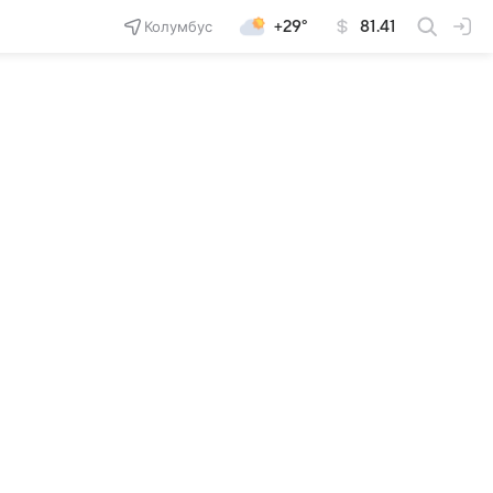
Колумбус
+29°
81.41