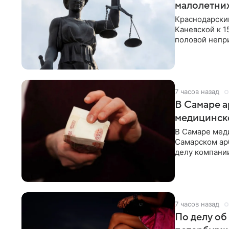
малолетни
Краснодарски
Каневской к 1
половой непр
объединенная 
7 часов назад
В Самаре а
медицинск
В Самаре мед
Самарском ар
делу компани
прокуратуры 
ведомства 6 а
7 часов назад
По делу об