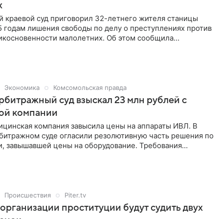
х
й краевой суд приговорил 32-летнего жителя станицы
5 годам лишения свободы по делу о преступлениях против
икосновенности малолетних. Об этом сообщила
пресс-служба судов Краснодарского края.
Экономика
Комсомольская правда
рбитражный суд взыскал 23 млн рублей с
ой компании
ицинская компания завысила цены на аппараты ИВЛ. В
битражном суде огласили резолютивную часть решения по
и, завышавшей цены на оборудование. Требования
удовлетворили. Сообщение опубликовали на сайте
вгуста.
Происшествия
Piter.tv
 организации проституции будут судить двух