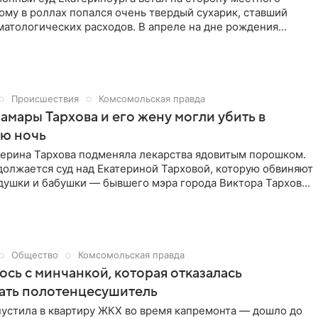
ому в роллах попался очень твердый сухарик, ставший
матологических расходов. В апреле на дне рождения
на отведал блюда японской кухни, приготовленные ИП,
о франшизе крупной сети заведений общепита. Во время
лся твердый предмет внутри ролла — как потом
то был панировочный сухарь — и повредил зуб.
Происшествия
Комсомольская правда
амары Тархова и его жену могли убить в
ю ночь
терина Тархова подменяла лекарства ядовитым порошком.
должается суд над Екатериной Тарховой, которую обвиняют
едушки и бабушки — бывшего мэра города Виктора Тархова
ховой. По данным следствия, девушка подменяла
апсул с лекарствами ядовитым порошком, так супруги
абели, а их состояние ухудшалось. Об этом сообщается в
Общество
Комсомольская правда
сь с минчанкой, которая отказалась
ать полотенцесушитель
пустила в квартиру ЖКХ во время капремонта — дошло до