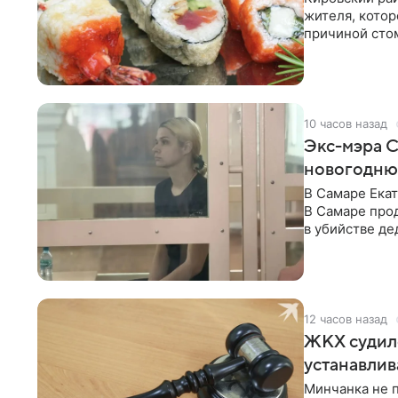
жителя, котор
причиной сто
сестры мужчи
работающим п
еды ему попа
выяснилось, э
10 часов назад
Экс-мэра С
новогодню
В Самаре Ека
В Самаре про
в убийстве д
и Натальи Тар
содержимое к
постепенно сл
статье KP.RU.
12 часов назад
ЖКХ судило
устанавлив
Минчанка не 