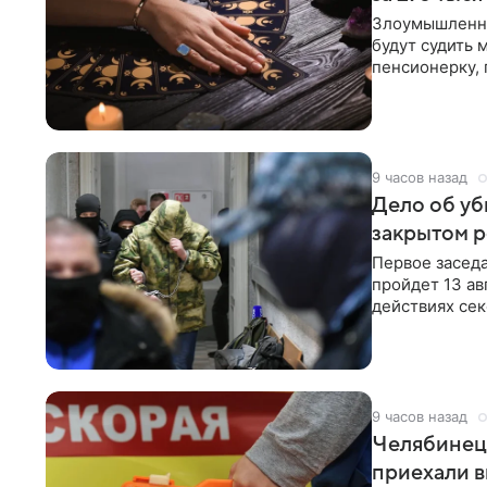
Злоумышленни
будут судить
пенсионерку, 
мошенничеств
9 часов назад
Дело об уб
закрытом 
Первое засед
пройдет 13 ав
действиях се
мальчика из П
9 часов назад
Челябинец 
приехали в