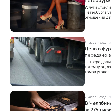
петербурж
Услуги стоили
Петербурга у
отношении дву
(содержание п
7 часов назад
Дело о фур
передано в
Четверо даль
«втемную», жд
томов уголовн
российские в
дронов из Чел
«Доступ» со 
7 часов назад
В Челябинс
за 276 тыся