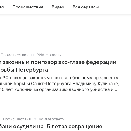
во
Происшествия
Видео
Все сервисы
Происшествия
РИА Новости
 законным приговор экс-главе федерации
орьбы Петербурга
д РФ признал законным приговор бывшему президенту
льной борьбы Санкт-Петербурга Владимиру Кулибабе,
0 лет колонии за организацию двойного убийства и
993 году, сообщил РИА Новости один из участников
Происшествия
Коммерсантъ
ани осудили на 15 лет за совращение