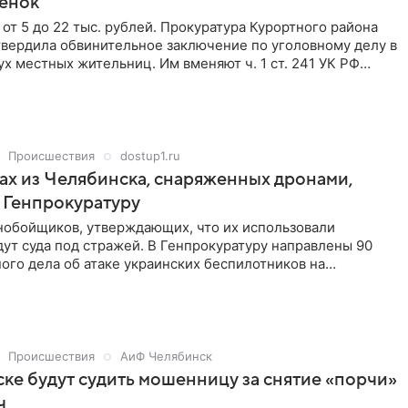
енок
 от 5 до 22 тыс. рублей. Прокуратура Курортного района
твердила обвинительное заключение по уголовному делу в
х местных жительниц. Им вменяют ч. 1 ст. 241 УК РФ
ритонов для занятия проституцией).
Происшествия
dostup1.ru
ах из Челябинска, снаряженных дронами,
 Генпрокуратуру
нобойщиков, утверждающих, что их использовали
ут суда под стражей. В Генпрокуратуру направлены 90
ого дела об атаке украинских беспилотников на
оенные аэродромы, фигуранты которого выехали с грузом
ябинска, передает корреспондент Агентства новостей
ссылкой на «КоммерсантЪ».
Происшествия
АиФ Челябинск
ке будут судить мошенницу за снятие «порчи»
ч