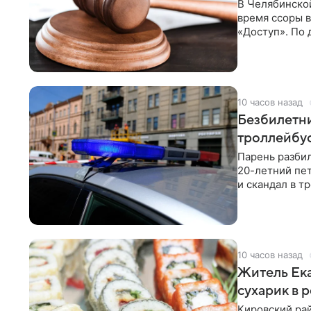
В Челябинско
время ссоры в
«Доступ». По 
июле 2019 год
неприязни, вы
последний от 
10 часов назад
Безбилетни
троллейбу
Парень разбил
20-летний пе
и скандал в т
пресс-служба
10 часов назад
Житель Ека
сухарик в 
Кировский рай