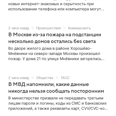
новых интернет-знакомых и скрытность при
использовании телефона или компьютера могут
указывать на то, что он попал под влияние
мошенников, сообщили РИА Новости в пресс-
центре столичного главка МВД России, отвечая на
2 часа назад
Происшествия
Коммерсантъ
соответствующий запрос агентства.
В Москве из-за пожара на подстанции
несколько домов остались без света
Во дворе жилого дома в районе Хорошёво-
Мнёвники на северо-западе Москвы произошел
пожар. У дома 21 по улице Мнёвники загорелась
электрическая подстанция, рассказал «Ъ»
очевидец. Во дворе жилого дома в районе
Хорошёво-Мнёвники на северо-западе Москвы
2 часа назад
Общество
ТАСС
произошел пожар. У дома 21 по улице Мнёвники
В МВД напомнили, какие данные
загорелась электрическая подстанция, рассказал
«Ъ» очевидец.
никогда нельзя сообщать посторонним
В министерстве призвали не передавать третьим
лицам пароли и логины, коды из СМС и банковских
приложений, а также реквизиты карт, CVV/CVC-код,
паспортные данные, СНИЛС и ИНН. Коды из СМС и