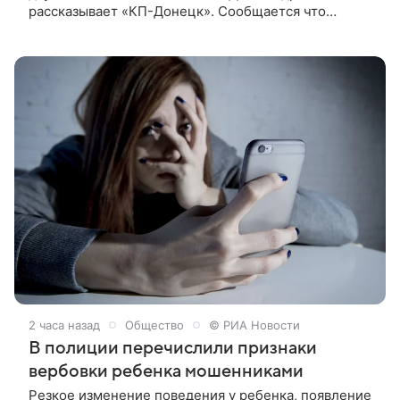
рассказывает «КП-Донецк». Сообщается что
трагедия произошла на трассе Ялта — Кремневка.
Столкнулись Audi Q5 и Ford Focus. По данным МВД
ДНР, на встречную полосу выехал водитель Audi
Q5.
2 часа назад
Общество
© РИА Новости
В полиции перечислили признаки
вербовки ребенка мошенниками
Резкое изменение поведения у ребенка, появление