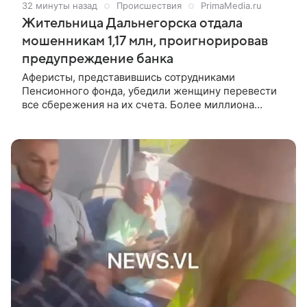
32 минуты назад
Происшествия
PrimaMedia.ru
Жительница Дальнегорска отдала
мошенникам 1,17 млн, проигнорировав
предупреждение банка
Аферисты, представившись сотрудниками
Пенсионного фонда, убедили женщину перевести
все сбережения на их счета. Более миллиона
рублей потеряла жительница Дальнегорска,
поверив телефонным мошенникам. Женщина
обратилась в полицию, когда поняла, что её
обманули, сообщила пресс-служба УМВД России по
Приморскому краю.