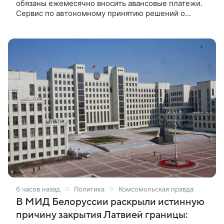
обязаны ежемесячно вносить авансовые платежи.
Сервис по автономному принятию решений о
признании патента недействительным в связи с
неуплатой иностранцем авансового платежа
запускается в России. Об этом сообщили в пресс-
центре МВД РФ.
6 часов назад
Политика
Комсомольская правда
В МИД Белоруссии раскрыли истинную
причину закрытия Латвией границы: