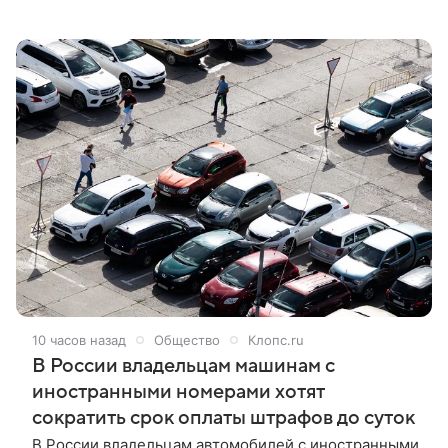
Новопавловска Ставропольского края, сообщили в
региональном правительстве. Мероприятие
соответствует целям государственной программы
«Спорт России».
10 часов назад
Общество
Клопс.ru
В России владельцам машинам с
иностранными номерами хотят
сократить срок оплаты штрафов до суток
В России владельцам автомобилей с иностранными