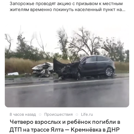
Запорожье проводят акцию с призывом к местным
жителям временно покинуть населенный пункт на
ближайшие двое суток. Об этом ТАСС сообщили в
российских силовых структурах. Патрульные в
подконтрольном ВСУ городе Запорожье проводят
акцию с призывом к местным жителям временно
покинуть населенный пункт на ближайшие двое
суток. Об этом ТАСС сообщили в российских
силовых структурах.
8 часов назад
Происшествия
Life.ru
Четверо взрослых и ребёнок погибли в
ДТП на трассе Ялта — Кремнёвка в ДНР