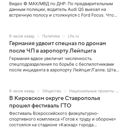
Видео © МАХ/МВД по ДНР. По предварительным
данным полиции, водитель Audi Q5 выехал на
встречную полосу и столкнулся с Ford Focus. Что
стало причиной такого манёвра, пока не
уточняется. Удар оказался смертельным для всех
пяти человек, находившихся в Ford: водителя и
8 часов назад
Политика
Life.ru
четырёх пассажиров. Среди погибших был 12-
Германия удвоит спецназ по дронам
летний ребёнок.
после ЧП в аэропорту Лейпцига
Германия вдвое увеличит численность
спецподразделения по борьбе с беспилотниками
после инцидента в аэропорту Лейпциг/Галле. Штат
вырастет со 150 до 300 сотрудников, пишет Bild со
ссылкой на источники в правительстве.
9 часов назад
Общество
Национальные проекты России
В Кировском округе Ставрополья
прошел фестиваль ГТО
Фестиваль Всероссийского физкультурно-
спортивного комплекса «Готов к труду и обороне»
состоялся на стадионе «Каскад» города