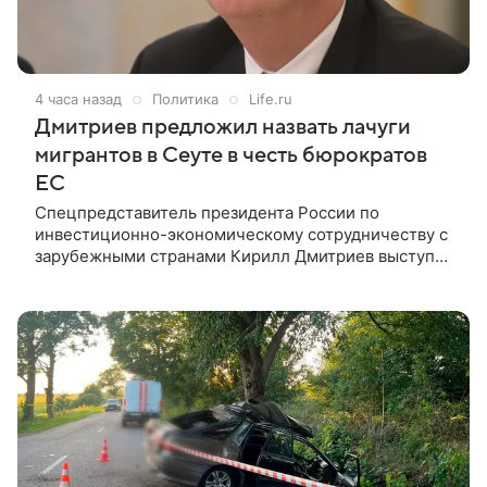
4 часа назад
Политика
Life.ru
Дмитриев предложил назвать лачуги
мигрантов в Сеуте в честь бюрократов
ЕС
Спецпредставитель президента России по
инвестиционно-экономическому сотрудничеству с
зарубежными странами Кирилл Дмитриев выступил
с саркастическим предложением в связи с
наплывом нелегальных мигрантов в испанскую
Сеуту. Он призвал называть импровизированные
жилища, которые мигранты сооружают на пляжах,
именами европейских бюрократов,
поддерживающих миграционную политику.