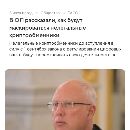
подтверждения из банковских приложений,
реквизиты банковских карт и CVV/CVC-код никогда
3 часа назад
Общество
ТАСС
нельзя называть посторонним вне зависимости от
В ОП рассказали, как будут
того, кем бы они ни представлялись. Это следует из
материалов МВД РФ, с которыми ознакомился
маскироваться нелегальные
ТАСС.
криптообменники
Нелегальные криптообменники до вступления в
силу с 1 сентября закона о регулировании цифровых
валют будут перестраивать свою деятельность под
консультационные центры, продолжая незаконно
распространять криптовалюту. Такое мнение
высказал ТАСС член комиссии Общественной
палаты РФ по общественному контролю и работе с
обращениями граждан Евгений Машаров.