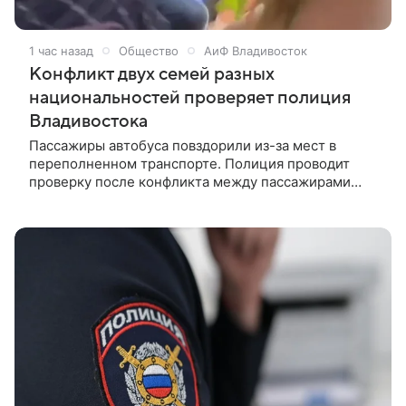
1 час назад
Общество
АиФ Владивосток
Конфликт двух семей разных
национальностей проверяет полиция
Владивостока
Пассажиры автобуса повздорили из-за мест в
переполненном транспорте. Полиция проводит
проверку после конфликта между пассажирами
маршрутного автобуса № 77 в Первореченском
районе Владивостока. Об этом сообщила пресс-
служба МВД: сотрудники полиции обнаружили в
социальных сетях публикацию об инциденте,
произошедшем в салоне автобуса.